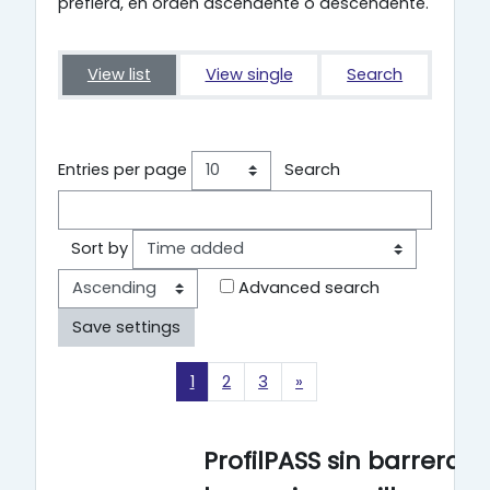
prefiera, en orden ascendente o descendente.
View list
View single
Search
Entries per page
Search
Order
Sort by
Advanced search
Page 1
Page 2
Page 3
Next page
1
2
3
»
ProfilPASS sin barreras 