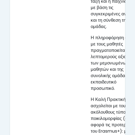
τάξη και η παιχνιδοπο
με βάση τις
συγκεκριμένες ανάγκ
και τη σύνθεση της
ομάδας.
Η πληροφόρηση σχετ
με τους μαθητές
πραγματοποιείται μέ
λεπτομερούς αξιολόγ
των μεμονωμένων
μαθητών και της
συνολικής ομάδας απ
εκπαιδευτικό
προσωπικό.
Η Καλή Πρακτική
ασχολείται με τους
ακόλουθους τύπους
ποικιλομορφίας (όσον
αφορά τις προτεραιότ
του Erasmus+): μαθη