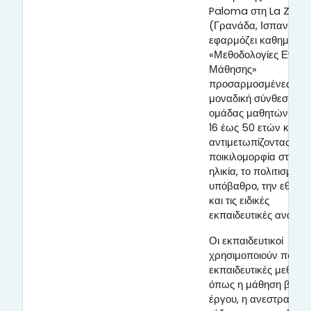
Paloma στη La Zubi
(Γρανάδα, Ισπανία)
εφαρμόζει καθημεριν
«Μεθοδολογίες Ενεργ
Μάθησης»
προσαρμοσμένες στη
μοναδική σύνθεση κά
ομάδας μαθητών (ηλι
16 έως 50 ετών και ά
αντιμετωπίζοντας την
ποικιλομορφία στην
ηλικία, το πολιτισμικό
υπόβαθρο, την εθνικό
και τις ειδικές
εκπαιδευτικές ανάγκε
Οι εκπαιδευτικοί
χρησιμοποιούν ποικίλ
εκπαιδευτικές μεθόδου
όπως η μάθηση βάσει
έργου, η ανεστραμμέ