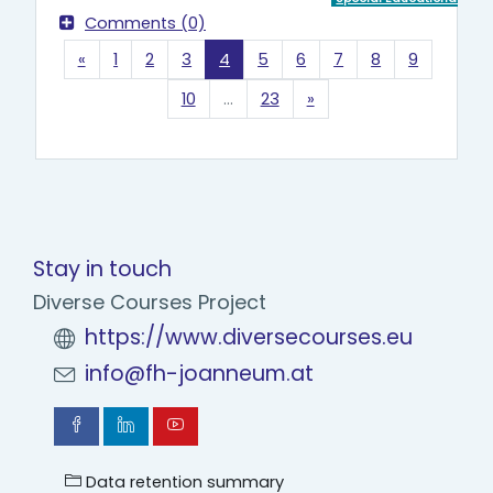
Comments (0)
Previous page
Page 1
Page 2
Page 3
Page 4
Page 5
Page 6
Page 7
Page 8
Page 9
«
1
2
3
4
5
6
7
8
9
Page 10
Page 23
Next page
10
…
23
»
Stay in touch
Diverse Courses Project
https://www.diversecourses.eu
info@fh-joanneum.at
Data retention summary