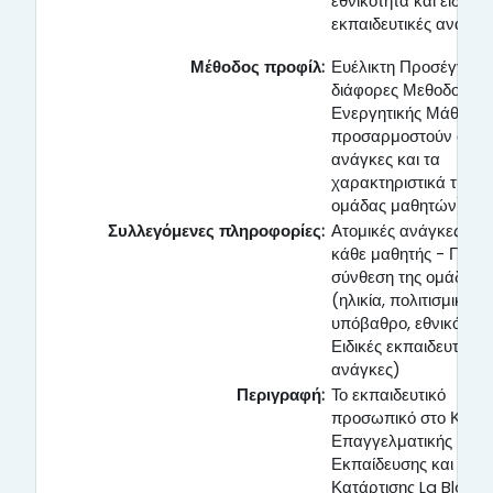
εθνικότητα και ειδικές
εκπαιδευτικές ανάγκε
Μέθοδος προφίλ:
Ευέλικτη Προσέγγιση
διάφορες Μεθοδολογί
Ενεργητικής Μάθησης
προσαρμοστούν στις
ανάγκες και τα
χαρακτηριστικά της κ
ομάδας μαθητών)
Συλλεγόμενες πληροφορίες:
Ατομικές ανάγκες του
κάθε μαθητής - Γενικ
σύνθεση της ομάδας
(ηλικία, πολιτισμικό
υπόβαθρο, εθνικότητα
Ειδικές εκπαιδευτικές
ανάγκες)
Περιγραφή:
Το εκπαιδευτικό
προσωπικό στο Κέντ
Επαγγελματικής
Εκπαίδευσης και
Κατάρτισης La Blanc