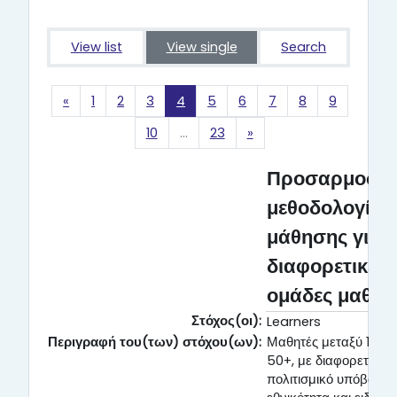
View list
View single
Search
Previous page
Page 1
Page 2
Page 3
Page 4
Page 5
Page 6
Page 7
Page 8
Page 9
«
1
2
3
4
5
6
7
8
9
Page 10
Page 23
Next page
10
…
23
»
Προσαρμοστι
μεθοδολογίες
μάθησης για
διαφορετικές
ομάδες μαθη
Στόχος(οι):
Learners
Περιγραφή του(των) στόχου(ων):
Μαθητές μεταξύ 16 έ
50+, με διαφορετικό
πολιτισμικό υπόβαθρο