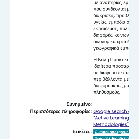
με αναπηρίες, εμπόδι
που συνδέονται με τις
διακρίσεις, προβλήμα
υγείας, εμπόδια στην
εκπαίδευση, πολιτισμι
διαφορές, κοινωνικά ή
οικονομικά εμπόδια κα
γεωγραφικά εμπόδια
Η Καλή Πρακτική είνα
ιδιαίτερα προσαρμόσι
σε διάφορα εκπαιδευτ
περιβάλλοντα με
διαφορετικούς μαθητι
πληθυσμούς.
Συνημμένο:
Περισσότερες πληροφορίες:
Google search of
"Active Learning
Methodologies"
Ετικέτες:
Cultural background
Special Educational Nee