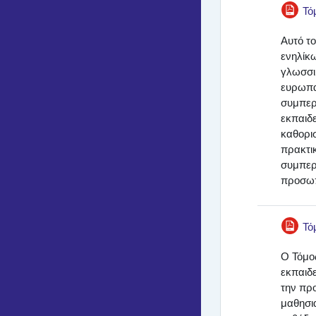
Τό
Αυτό το
ενηλίκ
γλωσσικ
ευρωπαϊ
συμπερ
εκπαιδε
καθορισ
πρακτι
συμπερι
προσωπ
Τό
Ο Τόμος
εκπαιδ
την πρ
μαθησι