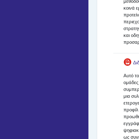
μεθόδο
κοινά ε
προτεί
περιεχο
στρατη
και οδη
προσαρ
Δι
Αυτό το
ομάδες
συμπερί
μια συ
ετερογε
προφίλ
προωθή
εγγράφ
ψηφιακ
ως συγ