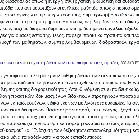
υς διδασκαλίας όπως η ενεργή, συνεργατική, βιωματική και αυτοκα
μπόδια που αντιμετωπίζουν οι ενήλικες μαθητές, όπως ο περιορισμέ
νει στρατηγικές για την υπερνίκηση τους, συμπεριλαμβανομένων ε
μένου σε μικρότερα τμήματα. Επιπλέον, περιλαμβάνει έναν οδικό 
γικών, μαζί με διάφορα δομημένα και ημιδομημένα εργαλεία αξιολ
γίες για ομάδες εστίασης. Τέλος, παρέχει πρακτικά πρότυπα και πλ
μογή των μαθημάτων, συμπεριλαμβανομένων διαδραστικών εργαλεί
File
δακτικά σενάρια για τη διδασκαλία σε διαφορετικές ομάδες
831.3KB 
 έγγραφο αποτελεί μια εργαλειοθήκη διδακτικών σεναρίων που έχου
 στην εκπαίδευση ενηλίκων, και αναπτύχθηκε στο πλαίσιο του Έργο
ληψης και της διαφορετικότητας. Απευθυνόμενη σε εκπαιδευτικούς,
λλογή πρακτικών, δοκιμασμένων διδακτικών στρατηγικών προσαρ
νών εκπαιδευομένων, ειδικά εκείνων με λιγότερες ευκαιρίες. Τα 
 των εκπαιδευομένων (learner personas), και ο οδηγός εξηγεί πώς
σετε τη συμμετοχή και να δημιουργήσετε υποστηρικτικά, συμπερι
ου παρουσιάζει πολυάριθμα λεπτομερή σενάρια από τους εταίρους 
ού κόσμου" και "Ενίσχυση των δεξιοτήτων απασχολησιμότητας μέσω
κεκριμένα παραδείγματα για τους εκπαιδευτικούς.