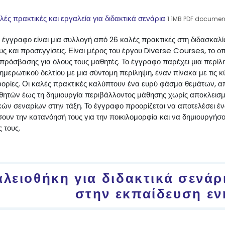
File
λές πρακτικές και εργαλεία για διδακτικά σενάρια
1.1MB PDF documen
 έγγραφο είναι μια συλλογή από 26 καλές πρακτικές στη διδασκαλία
ς και προσεγγίσεις. Είναι μέρος του έργου Diverse Courses, το οπ
ς πρόσβασης για όλους τους μαθητές. Το έγγραφο παρέχει μια περ
ημερωτικού δελτίου με μια σύντομη περίληψη, έναν πίνακα με τις 
ορίες. Οι καλές πρακτικές καλύπτουν ένα ευρύ φάσμα θεμάτων, απ
θητών έως τη δημιουργία περιβάλλοντος μάθησης χωρίς αποκλεισμ
κών σεναρίων στην τάξη. Το έγγραφο προορίζεται να αποτελέσει έν
ουν την κατανόησή τους για την ποικιλομορφία και να δημιουργήσο
 τους.
αλειοθήκη για διδακτικά σενά
στην εκπαίδευση εν