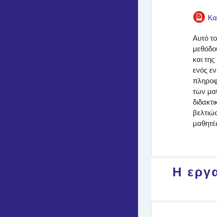
Κα
Αυτό το
μεθόδου
και τη
ενός εν
πληροφ
των μα
διδακτι
βελτιώσ
μαθητές
Η εργ