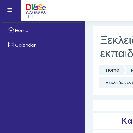
Skip to main content
Side panel
Home
Ξεκλει
Calendar
εκπαιδ
Home
Ξεκλειδώνοντ
Topic o
Κα