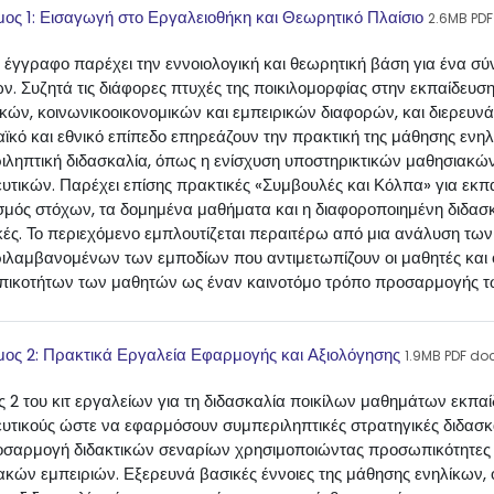
File
μος 1: Εισαγωγή στο Εργαλειοθήκη και Θεωρητικό Πλαίσιο
2.6MB PD
 έγγραφο παρέχει την εννοιολογική και θεωρητική βάση για ένα σύν
ων. Συζητά τις διάφορες πτυχές της ποικιλομορφίας στην εκπαίδευ
ών, κοινωνικοοικονομικών και εμπειρικών διαφορών, και διερευνά
κό και εθνικό επίπεδο επηρεάζουν την πρακτική της μάθησης ενηλίκ
ιληπτική διδασκαλία, όπως η ενίσχυση υποστηρικτικών μαθησιακώ
υτικών. Παρέχει επίσης πρακτικές «Συμβουλές και Κόλπα» για εκπ
μός στόχων, τα δομημένα μαθήματα και η διαφοροποιημένη διδασκα
κές. Το περιεχόμενο εμπλουτίζεται περαιτέρω από μια ανάλυση τω
λαμβανομένων των εμποδίων που αντιμετωπίζουν οι μαθητές και οι 
ικοτήτων των μαθητών ως έναν καινοτόμο τρόπο προσαρμογής τω
File
μος 2: Πρακτικά Εργαλεία Εφαρμογής και Αξιολόγησης
1.9MB PDF d
 2 του κιτ εργαλείων για τη διδασκαλία ποικίλων μαθημάτων εκπα
ευτικούς ώστε να εφαρμόσουν συμπεριληπτικές στρατηγικές διδασκ
οσαρμογή διδακτικών σεναρίων χρησιμοποιώντας προσωπικότητες 
ακών εμπειριών. Εξερευνά βασικές έννοιες της μάθησης ενηλίκων,