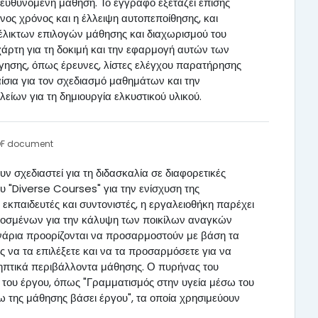
τευθυνόμενη μάθηση. Το έγγραφο εξετάζει επίσης
νος χρόνος και η έλλειψη αυτοπεποίθησης, και
υέλικτων επιλογών μάθησης και διαχωρισμού του
χάρτη για τη δοκιμή και την εφαρμογή αυτών των
όγησης, όπως έρευνες, λίστες ελέγχου παρατήρησης
αίσια για τον σχεδιασμό μαθημάτων και την
ων για τη δημιουργία ελκυστικού υλικού.
PDF document
ν σχεδιαστεί για τη διδασκαλία σε διαφορετικές
υ "Diverse Courses" για την ενίσχυση της
 εκπαιδευτές και συντονιστές, η εργαλειοθήκη παρέχει
μοσμένων για την κάλυψη των ποικίλων αναγκών
σενάρια προορίζονται να προσαρμοστούν με βάση τα
 να τα επιλέξετε και να τα προσαρμόσετε για να
ληπτικά περιβάλλοντα μάθησης. Ο πυρήνας του
του έργου, όπως "Γραμματισμός στην υγεία μέσω του
 της μάθησης βάσει έργου", τα οποία χρησιμεύουν