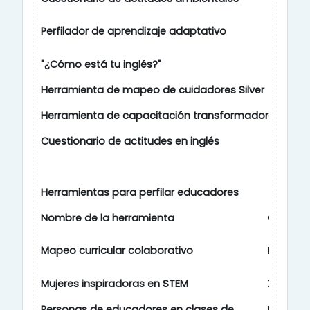
Perfilador de aprendizaje adaptativo
E
"¿Cómo está tu inglés?"
E
Herramienta de mapeo de cuidadores Silver
E
Herramienta de capacitación transformadora
E
Cuestionario de actitudes en inglés
E
Herramientas para perfilar educadores
Nombre de la herramienta
Objetivo
Mapeo curricular colaborativo
Formado
Mujeres inspiradoras en STEM
Zapatil
Personas de educadores en clases de
Profeso