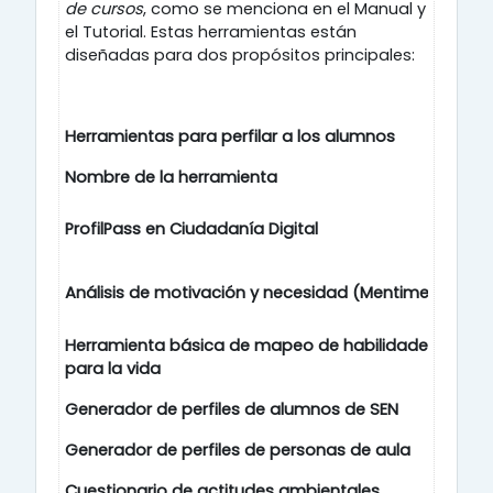
de cursos
, como se menciona en el Manual y
el Tutorial. Estas herramientas están
diseñadas para dos propósitos principales:
Herramientas para perfilar a los alumnos
Nombre de la herramienta
O
E
ProfilPass en Ciudadanía Digital
di
Análisis de motivación y necesidad (Mentimeter)
E
Herramienta básica de mapeo de habilidades
Mi
para la vida
Generador de perfiles de alumnos de SEN
E
Generador de perfiles de personas de aula
G
Cuestionario de actitudes ambientales
E